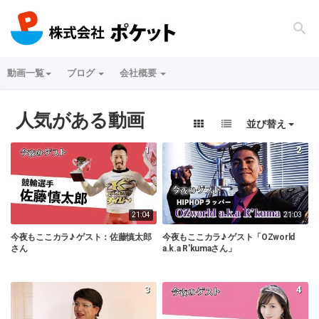
動画一覧
ブログ
会社概要
人気がある動画
並び替え
1
2
21:04
21:03
今夜もここカラ♪ ゲスト：佐藤慎太郎
今夜もここカラ♪ ゲスト「OZworld
さん
a.k.a R'kumaさん」
3
4