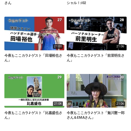
さん
シャル！♯02
27
28
21:00
21:06
今夜もここカラ♪ ゲスト「田場裕也さ
今夜もここカラ♪ ゲスト「前里明生さ
ん」
ん」
29
30
21:04
21:06
今夜もここカラ♪ ゲスト「比嘉盛也さ
今夜もここカラ♪ ゲスト「魅川憲一郎
ん」
さん＆EMAさん」