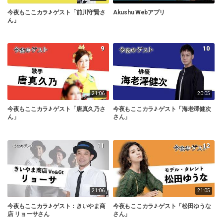
今夜もここカラ♪ ゲスト「前川守賢さ
Akushu Webアプリ
ん」
9
10
21:06
20:05
今夜もここカラ♪ ゲスト「唐真久乃さ
今夜もここカラ♪ ゲスト「海老澤健次
ん」
さん」
11
12
21:06
21:05
今夜もここカラ♪ ゲスト：きいやま商
今夜もここカラ♪ ゲスト「松田ゆうな
店 リョーサさん
さん」