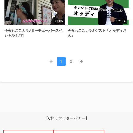
21:06
21:06
今夜もここカラ♪ミーチューバースペ
今夜もここカラ♪ ゲスト「オッディさ
シャル！♯11
ん」
1
2
【C枠：フッターバナー】