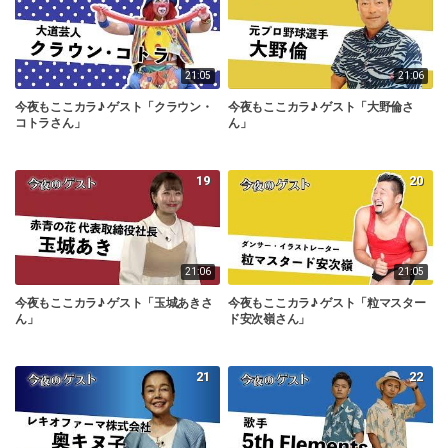
21:05
21:06
今夜もここカラ♪ ゲスト「クラウン・
今夜もここカラ♪ ゲスト「大野倫さ
コトラさん」
ん」
19
20
21:06
21:05
今夜もここカラ♪ ゲスト「玉城あきさ
今夜もここカラ♪ ゲスト「粒マスター
ん」
ド安次嶺さん」
21
22