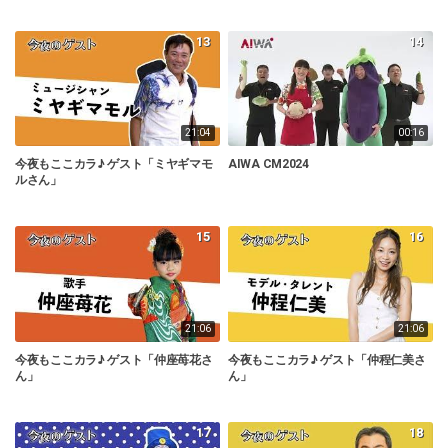
13
14
21:04
00:16
今夜もここカラ♪ ゲスト「ミヤギマモ
AIWA CM2024
ルさん」
15
16
21:06
21:06
今夜もここカラ♪ ゲスト「仲座苺花さ
今夜もここカラ♪ ゲスト「仲程仁美さ
ん」
ん」
17
18