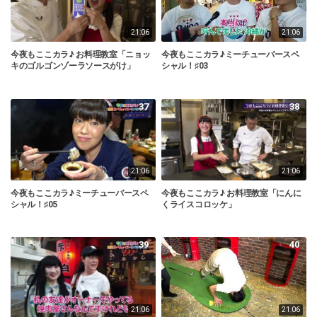
21:06
21:06
今夜もここカラ♪ お料理教室「ニョッ
今夜もここカラ♪ミーチューバースペ
キのゴルゴンゾーラソースがけ」
シャル！♯03
37
38
21:06
21:06
今夜もここカラ♪ミーチューバースペ
今夜もここカラ♪ お料理教室「にんに
シャル！♯05
くライスコロッケ」
39
40
21:06
21:06