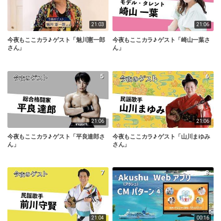
21:03
21:06
今夜もここカラ♪ ゲスト「魅川憲一郎
今夜もここカラ♪ ゲスト「崎山一葉さ
さん」
ん」
5
6
21:06
21:06
今夜もここカラ♪ ゲスト「平良達郎さ
今夜もここカラ♪ ゲスト「山川まゆみ
ん」
さん」
7
8
21:04
00:16