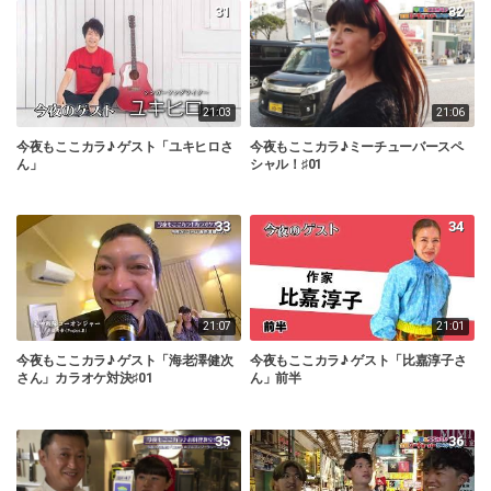
31
32
21:03
21:06
今夜もここカラ♪ ゲスト「ユキヒロさ
今夜もここカラ♪ミーチューバースペ
ん」
シャル！♯01
33
34
21:07
21:01
今夜もここカラ♪ ゲスト「海老澤健次
今夜もここカラ♪ ゲスト「比嘉淳子さ
さん」カラオケ対決♯01
ん」前半
35
36